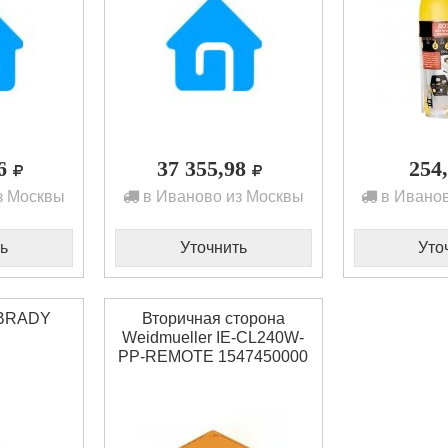
36
37 355,98
254
з Москвы
в Иваново из Москвы
в Иванов
ь
Уточнить
Уто
 BRADY
Вторичная сторона
Weidmueller IE-CL240W-
PP-REMOTE 1547450000