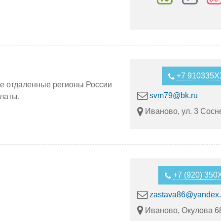
+7 910335
ые отдаленные регионы России
svm79@bk.ru
латы.
Иваново, ул. 3 Сосн
+7 (920) 35
zastava86@yandex.
Иваново, Окулова 6