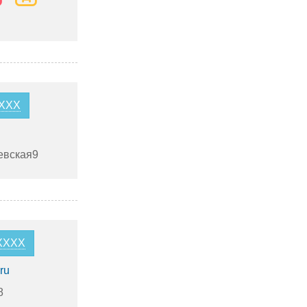
XXXX
евская9
0XXXX
ru
8