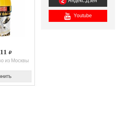
Яндекс.Дзен
Youtube
,11
о из Москвы
чнить