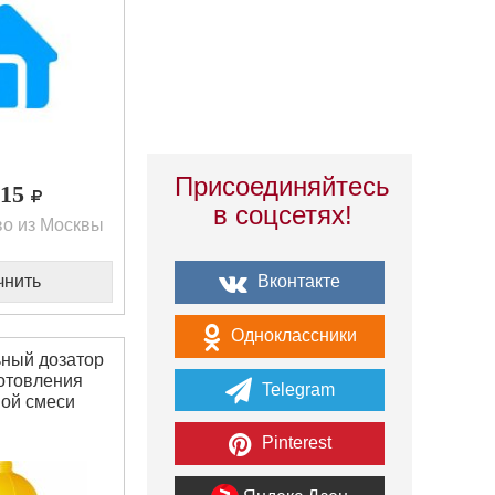
Присоединяйтесь
,15
в соцсетях!
о из Москвы
Вконтакте
чнить
Одноклассники
ный дозатор
отовления
Telegram
ой смеси
L 96306
Pinterest