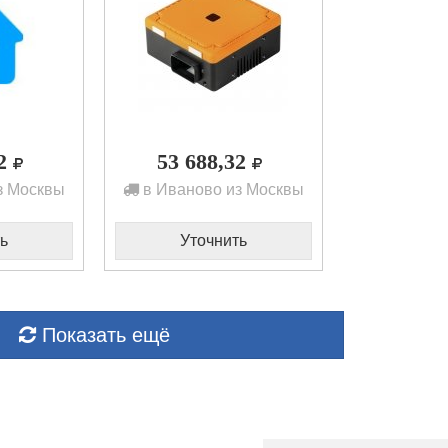
02
53 688,32
з Москвы
в Иваново из Москвы
ь
Уточнить
Показать ещё