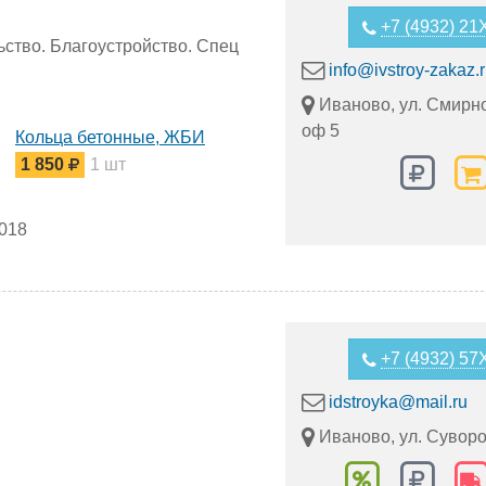
+7 (4932) 2
ство. Благоустройство. Спец
info@ivstroy-zakaz.
Иваново, ул. Смирно
оф 5
Кольца бетонные, ЖБИ
1 850
1 шт
2018
+7 (4932) 5
idstroyka@mail.ru
Иваново, ул. Суворов