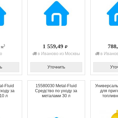
1 559,49
788
3
1 м
о
в Иваново из Москвы
в Иванов
ь
Уточнить
Уто
l-Fluid
15580030 Metal-Fluid
Универсаль
ходу за
Средство по уходу за
для приг
10 л
металами 30 л
топливн
DENZE