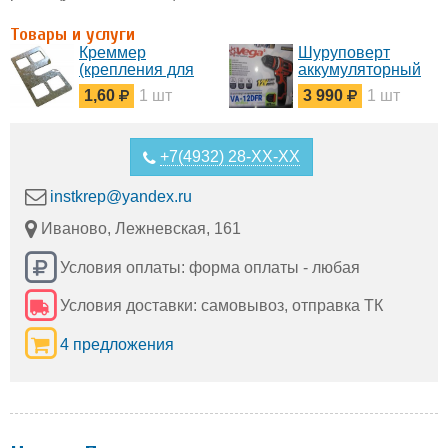
Товары и услуги
Креммер
Шуруповерт
(крепления для
аккумуляторный
маяков)
Vega Professional
1,60
1 шт
3 990
1 шт
VA-12 с DFR
патроном
+7(4932) 28-XX-XX
instkrep@yandex.ru
Иваново, Лежневская, 161
Условия оплаты: форма оплаты - любая
Условия доставки: самовывоз, отправка ТК
4 предложения