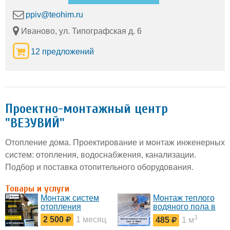
однокомпонентный
полиуретановый
полиуретановый
грунт. Обладает
ppiv@teohim.ru
грунт. Для
высокой
грунтования
текучестью и
Иваново, ул. Типографская д. 6
бетонных,
эффективно
пескобетонных и т.
проникает в поры
12 предложений
п. поверхностей, а
бетона (2-4мм для
также для
бетона М300).
шпатлевания
После
поверхности в
полимеризации:
смеси с песком.
высокая
Эффективно
износостойкость
Проектно-монтажный центр
закрыв
"ВЕЗУВИЙ"
Отопление дома. Проектирование и монтаж инженерных
систем: отопления, водоснабжения, канализации.
Подбор и поставка отопительного оборудования.
Товары и услуги
Монтаж систем
Монтаж теплого
отопления
водяного пола в
доме, квартире
3
2 500
1 месяц
485
1 м