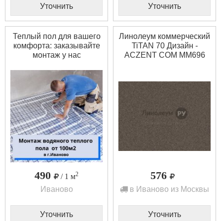
Уточнить
Уточнить
Теплый пол для вашего
Линолеум коммерческий
комфорта: заказывайте
TiTAN 70 Дизайн -
монтаж у нас
ACZENT COM MM696
(2.5 м)
490
576
2
/ 1 м
Иваново
в Иваново из Москвы
Уточнить
Уточнить