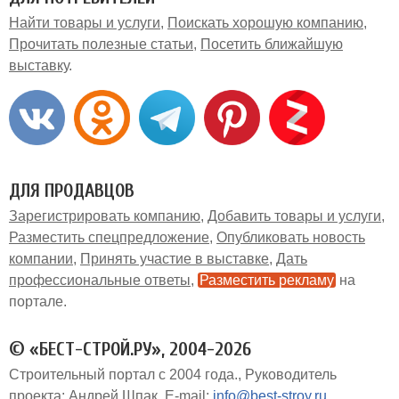
Найти товары и услуги
Поискать хорошую компанию
Прочитать полезные статьи
Посетить ближайшую
выставку
ДЛЯ ПРОДАВЦОВ
Зарегистрировать компанию
Добавить товары и услуги
Разместить спецпредложение
Опубликовать новость
компании
Принять участие в выставке
Дать
профессиональные ответы
Разместить рекламу
на
портале
© «БЕСТ-СТРОЙ.РУ», 2004-2026
Строительный портал с 2004 года.
Руководитель
проекта: Андрей Шпак
E-mail:
info@best-stroy.ru