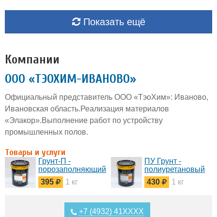
Показать ещё
Компании
ООО «ТЭОХИМ-ИВАНОВО»
Официальный представитель ООО «ТэоХим»: Иваново,
Ивановская область.Реализация материалов
«Элакор».Выполнение работ по устройству
промышленных полов.
Товары и услуги
Грунт-П -
ПУ Грунт -
порозаполняющий
полиуретановый
грунт
грунт для бетона
395
1 кг
430
1 кг
полиуретановый
пропиточныйГрунт
Элакор-ПУ Грунт-
по бетону Элакор-
П -
ПУ -
порозаполняющий
однокомпонентный
+7 (4932) 41XXXX