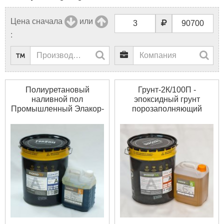
Цена сначала
или
:
Полиуретановый
Грунт-2К/100П -
наливной пол
эпоксидный грунт
Промышленный Элакор-
порозаполняющий
ПУ Наливной пол
"Элакор-ЭД"
Промышленный -
Грунт-2К/100П -
полиуретановый
порозаполняющая
двухкомпонентный
эпоксидная грунтовка по
состав для устройства
бетону -
наливных и
двухкомпонентная. Для
кварцнаполненных
грунтования
покрытий полов в
минеральных
помещениях со
капиллярно пористых и
средними и высокими
металлических
нагрузками. После
поверхностей при
полимеризации:
устройстве эпоксидных